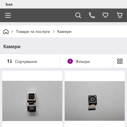
bax
Товари та послуги
Камери
Камери
Сортування
0
Фільтри