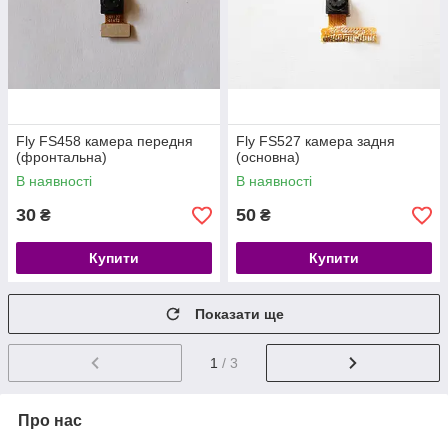
Fly FS458 камера передня
Fly FS527 камера задня
(фронтальна)
(основна)
В наявності
В наявності
30
50
₴
₴
Купити
Купити
Показати ще
1
/ 3
Про нас