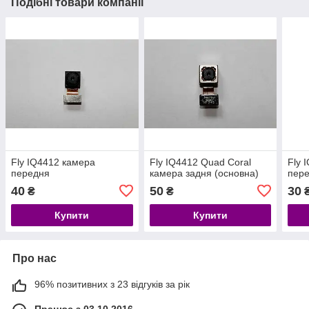
Подібні товари компанії
Fly IQ4412 камера
Fly IQ4412 Quad Coral
Fly 
передня
камера задня (основна)
пер
40
50
30
₴
₴
Купити
Купити
Про нас
96% позитивних з 23 відгуків за рік
Працює з 03.10.2016