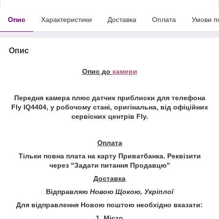
Опис
Характеристики
Доставка
Оплата
Умови п
Опис
Опис до
камери
Передня камера плюс датчик приблиски для телефона
Fly IQ4404, у робочому стані, оригінальна, від офіційних
сервісних центрів Fly.
Оплата
Тільки повна плата на карту Приватбанка. Реквізити
через "
Задати питання Продавцю
"
Доставка
Відправляю
Новою Щокою, Укріплої
Для відправлення Новою поштою необхідно вказати:
1. Місто