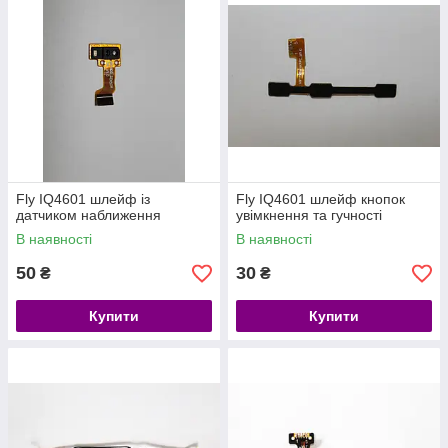
Fly IQ4601 шлейф із
Fly IQ4601 шлейф кнопок
датчиком наближення
увімкнення та гучності
В наявності
В наявності
50
30
₴
₴
Купити
Купити