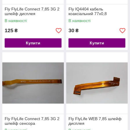
Fly FlyLife Connect 7,85 3G 2
Fly IQ4404 кабель
шлейф дисплея
коаксіальний 77х0,8
В наявності
В наявності
125
30
₴
₴
Купити
Купити
Fly FlyLife Connect 7,85 3G 2
Fly FlyLife WEB 7,85 шлейф
шлейф сенсора
дисплея