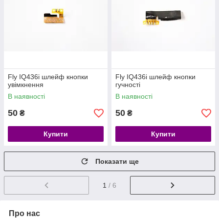
Fly IQ436i шлейф кнопки
Fly IQ436i шлейф кнопки
увімкнення
гучності
В наявності
В наявності
50
50
₴
₴
Купити
Купити
Показати ще
1
/ 6
Про нас