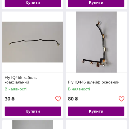
Купити
Купити
Fly IQ455 кабель
коаксіальний
Fly IQ446 шлейф основний
В наявності
В наявності
30
80
₴
₴
Купити
Купити