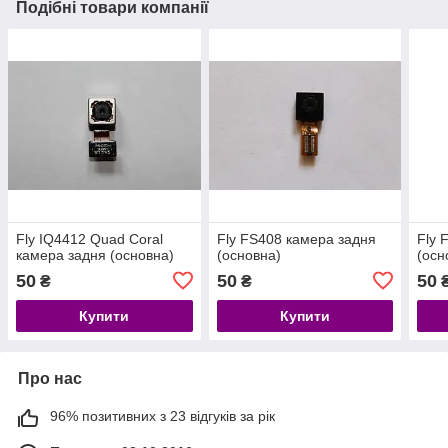
Подібні товари компанії
Fly IQ4412 Quad Coral
Fly FS408 камера задня
Fly 
камера задня (основна)
(основна)
(осн
50
50
50
₴
₴
Купити
Купити
Про нас
96% позитивних з 23 відгуків за рік