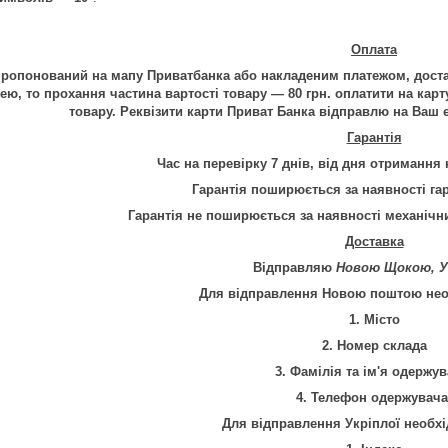
Оплата
ропонований на мапу Приватбанка або накладеним платежом, дост
ею, то прохання частина вартості товару — 80 грн. оплатити на карт
товару.
Реквізити карти Приват Банка відправлю на Ваш e_
Гарантія
Час на перевірку 7 днів, від дня отримання 
Гарантія
поширюється за наявності га
Гарантія не поширюється за наявності механічн
Доставка
Відправляю
Новою Щокою, У
Для відправлення Новою поштою необ
1. Місто
2. Номер склада
3. Фамілія та ім'я одержув
4.
Телефон
одержувача
Для відправлення Укріплої необхі