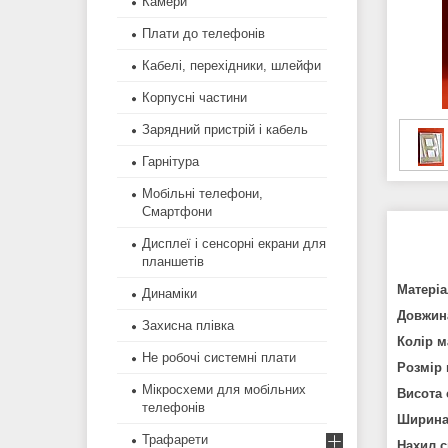
Камери
Плати до телефонів
Кабелі, перехідники, шлейфи
Корпусні частини
Зарядний пристрій і кабель
Гарнітура
Мобільні телефони,
Смартфони
Дисплеї і сенсорні екрани для
планшетів
Матеріа
Динаміки
Довжина
Захисна плівка
Колір м
Не робочі системні плати
Розмір
Мікросхеми для мобільних
Висота
телефонів
Ширина
Трафарети
Нахил 