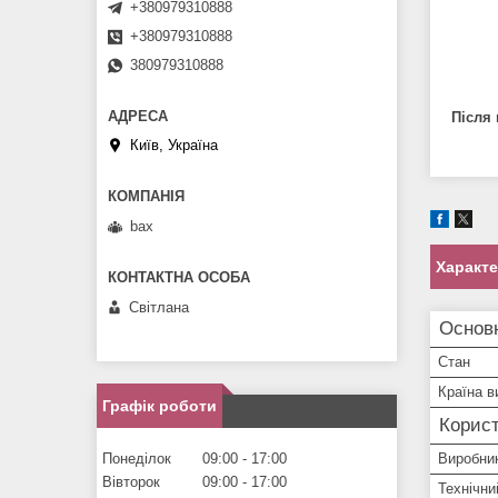
+380979310888
+380979310888
380979310888
Після
Київ, Україна
bax
Характ
Світлана
Основ
Стан
Країна в
Графік роботи
Корист
Понеділок
09:00
17:00
Виробни
Вівторок
09:00
17:00
Технічни