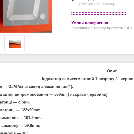
Менеджер
Светлана
повернення товару протягом 14 д
Опис
Індикатор семисегментний 1 розряду 4" черво
л — GaAlAs( а
ксенид алюмінію-галії
).
 хвилі випромінювання — 660nm ( яскраво червоний).
атриці — сірий.
 матриці — 122х90mm.
 символів — 101.2mm.
 символу — 59,8mm.
символів — 10
°.