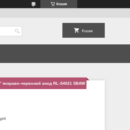
Кошик
Кошик
4" яскраво-червоний анод RL-S4021 SBAW
дріб