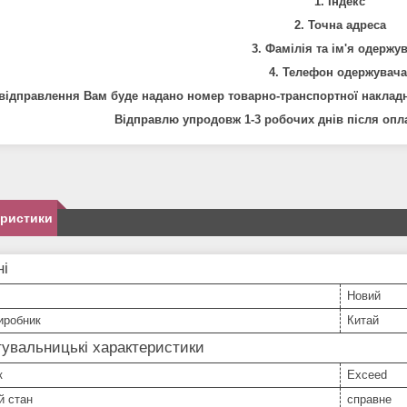
1. Індекс
2. Точна адреса
3. Фамілія та ім'я одержу
4.
Телефон
одержувача
 відправлення Вам буде надано номер товарно-транспортної накладн
Відправлю упродовж 1-3 робочих днів після опла
еристики
ні
Новий
иробник
Китай
увальницькі характеристики
к
Exceed
й стан
справне