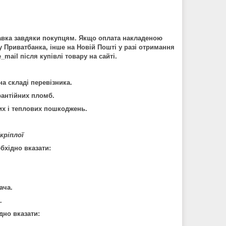
авка завдяки покупцям. Якщо оплата накладеною
у Приватбанка, інше на Новій Пошті у разі отримання
mail після купівлі товару на сайті.
на складі перевізника.
рантійних пломб.
их і теплових пошкоджень.
кріплої
хідно вказати:
ача.
.
дно вказати: