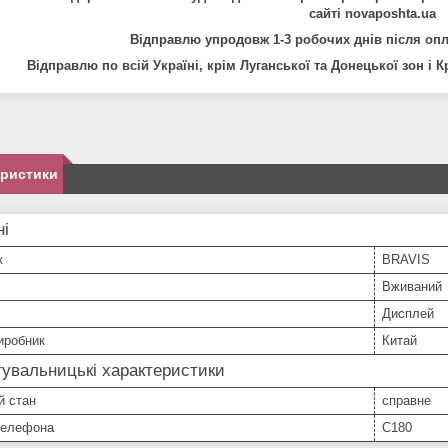
сайті
novaposhta.ua
Відправлю упродовж 1-3 робочих днів після опл
Відправлю по всій Україні, крім Луганської та Донецької зон і 
еристики
ні
к
BRAVIS
Вживаний
Дисплей
иробник
Китай
увальницькі характеристики
й стан
справне
телефона
C180