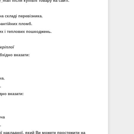
mail після купівлі товару на сайті.
на складі перевізника.
рантійних пломб.
их і теплових пошкоджень.
кріплої
хідно вказати:
ча.
.
дно вказати:
ача
.
ї накладної, який Ви можете простежити на