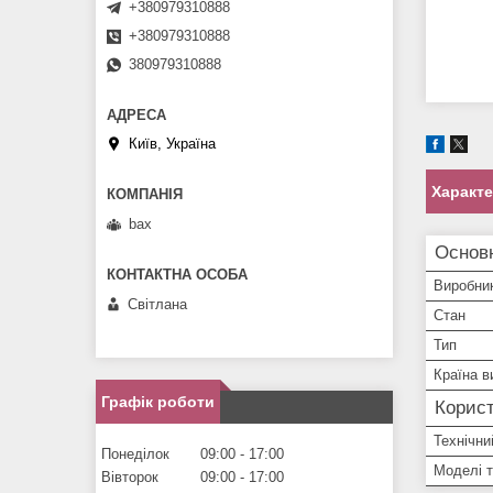
+380979310888
+380979310888
380979310888
Київ, Україна
Характ
bax
Основ
Виробни
Світлана
Стан
Тип
Країна в
Графік роботи
Корист
Технічни
Понеділок
09:00
17:00
Моделі 
Вівторок
09:00
17:00