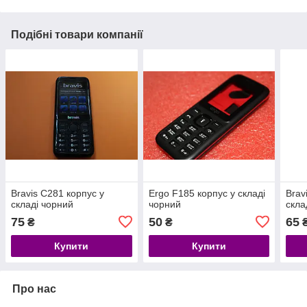
Подібні товари компанії
Bravis C281 корпус у
Ergo F185 корпус у складі
Brav
складі чорний
чорний
скла
75
50
65
₴
₴
Купити
Купити
Про нас