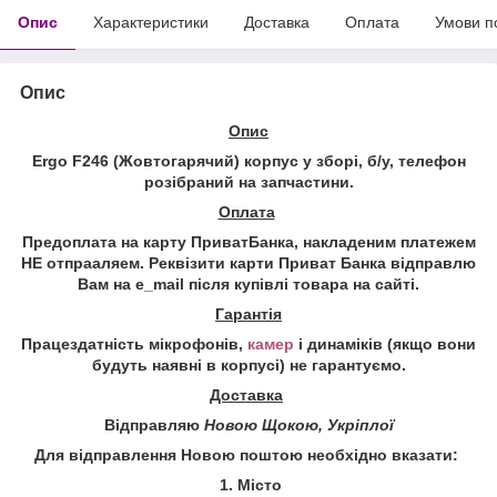
Опис
Характеристики
Доставка
Оплата
Умови п
Опис
Опис
Ergo F246
(Жовтогарячий) корпус у зборі, б/у,
телефон
розібраний на запчастини
.
Оплата
Предоплата на карту ПриватБанка, накладеним платежем
НЕ отпрааляем. Реквізити карти Приват Банка відправлю
Вам на e_mail після купівлі товара на сайті.
Гарантія
Працездатність мікрофонів,
камер
і динаміків (якщо вони
будуть наявні в корпусі) не гарантуємо.
Доставка
Відправляю
Новою Щокою, Укріплої
Для відправлення Новою поштою необхідно вказати:
1. Місто