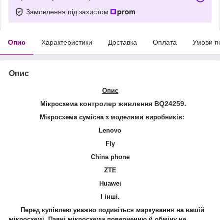
Замовлення під захистом
Опис
Характеристики
Доставка
Оплата
Умови п
Опис
Опис
контролер живлення BQ24259.
Мікросхема
Мікросхема сумісна з моделями виробників:
Lenovo
Fly
China phone
ZTE
Huawei
І інші.
Перед купівлею уважно подивіться маркування на вашій
мікросхемі. Паяні мікросхеми поверненню й обміну не