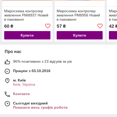
Мікросхема контролер
Мікросхема контролер
Мікр
живлення PMi8937 Новий
живлення PM8956 Новий
жив
в пакованні
в пакованні
в па
60
57
42
₴
₴
Купити
Купити
Про нас
96% позитивних з 23 відгуків за рік
Працює з 03.10.2016
м. Київ
Київ, Україна
Контакти
Сьогодні вихідний
Показати весь графік роботи