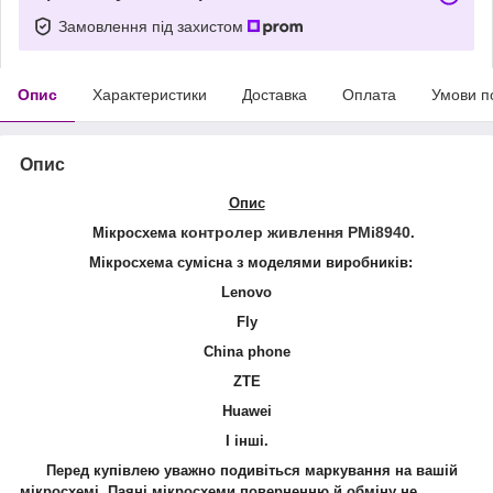
Замовлення під захистом
Опис
Характеристики
Доставка
Оплата
Умови п
Опис
Опис
контролер живлення PMi8940
Мікросхема
.
Мікросхема сумісна з моделями виробників:
Lenovo
Fly
China phone
ZTE
Huawei
І інші.
Перед купівлею уважно подивіться маркування на вашій
мікросхемі. Паяні мікросхеми поверненню й обміну не