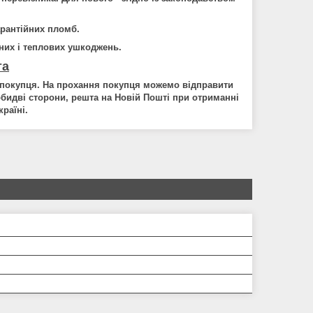
арантійних пломб.
них і теплових ушкоджень.
та
к покупця. На прохання покупця можемо відправити
обидві сторони, решта на Новій Пошті при отриманні
раїні.