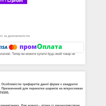
ти з
нів
за домовленістю
 платежі. Тепер ви можете купити будь-який товар не
. Особливістю трафаретів даної фірми є квадратні
. Призначений для перек
атки
шариків на мікросхемах
T6595.
 перевізника. Для нового - згідно із законодавством