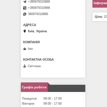
+380979310888
Інформа
+380979310888
380979310888
Ціна:
12
Київ, Україна
bax
Світлана
Графік роботи
Понеділок
09:00
17:00
Вівторок
09:00
17:00