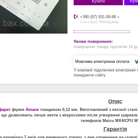
Купи
Купити
+380 (97) 931-08-88
Менеджер
Светлана
повернення товару протягом 14 д
У компанії підключені електронні
покидаючи сайту.
Опис
фарет
фірми
Amaoe
товщиною 0,1
2
мм. Виготовлений з якісної сталі
 що дозволяють легше зняти з мікросхеми після утворення шариків
телефонів Meizu MX4/CPU M
Гарантія
а перевірку 7 днів для вживаного товару, з дня отримання на складі