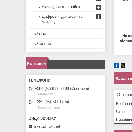
Аксесуари для пайки
Цифрові індикатори та
матриці
О нас
На к
післяп
Отзывы
Контакти
Характ
+380 (97) 931-08-88
Светлана
Основн
Менеджер
+380 (95) 741-17-54
Країна в
Консультація
Стан
Виробни
svetta@ukr.net