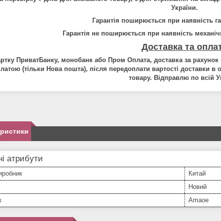
України.
Гарантія поширюється при наявність г
Гарантія не поширюється при наявність механіч
Доставка та опла
артку ПриватБанку, монобанк або Пром Оплата, доставка за рахуно
латою (тільки Нова пошта), після передоплати вартості доставки в 
товару. Відправлю по всій Ук
еристики
і атрибути
иробник
Китай
Новий
к
Amaoe