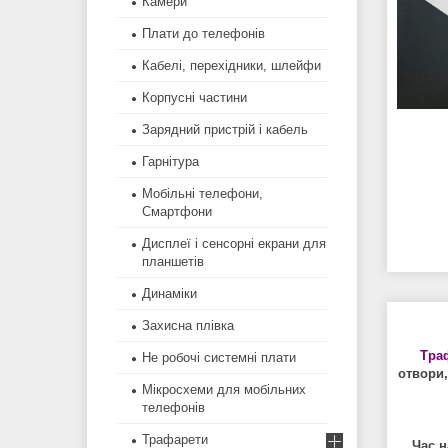
Камери
Плати до телефонів
Кабелі, перехідники, шлейфи
Корпусні частини
Зарядний пристрій і кабель
Гарнітура
Мобільні телефони,
Смартфони
Дисплеї і сенсорні екрани для
планшетів
Динаміки
Захисна плівка
Тра
Не робочі системні плати
отвори,
Мікросхеми для мобільних
телефонів
Трафарети
Час н