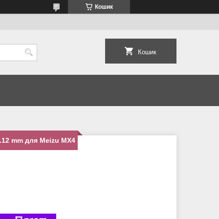
Кошик
Кошик
.12 mm для Meizu MX4