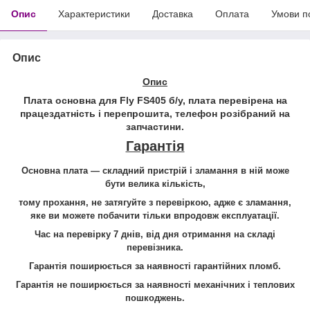
Опис
Характеристики
Доставка
Оплата
Умови п
Опис
Опис
Плата основна для
Fly FS405 б/у
, плата перевірена на
працездатність і перепрошита, телефон розібраний на
запчастини
.
Гарантія
Основна плата — складний пристрій і зламання в ній може
бути велика кількість,
тому прохання, не затягуйте з перевіркою, адже є зламання,
яке ви можете побачити тільки впродовж експлуатації.
Час на перевірку 7 днів, від дня отримання на складі
перевізника.
Гарантія
поширюється за наявності гарантійних пломб.
Гарантія не поширюється за наявності механічних і теплових
пошкоджень.