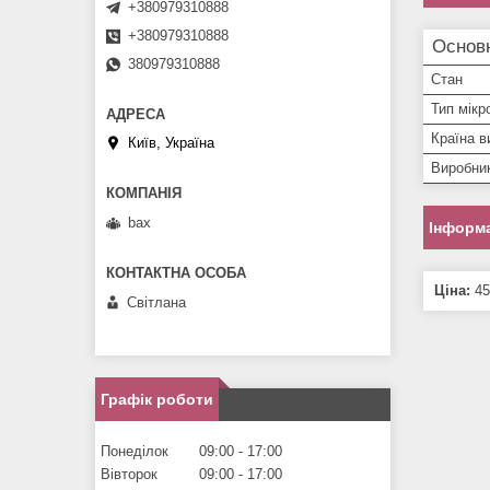
+380979310888
+380979310888
Основн
380979310888
Стан
Тип мікр
Країна в
Київ, Україна
Виробни
bax
Інформа
Ціна:
45
Світлана
Графік роботи
Понеділок
09:00
17:00
Вівторок
09:00
17:00