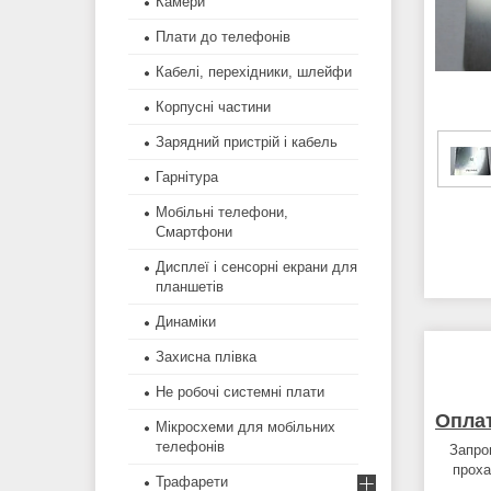
Камери
Плати до телефонів
Кабелі, перехідники, шлейфи
Корпусні частини
Зарядний пристрій і кабель
Гарнітура
Мобільні телефони,
Смартфони
Дисплеї і сенсорні екрани для
планшетів
Динаміки
Захисна плівка
Не робочі системні плати
Опла
Мікросхеми для мобільних
телефонів
Запро
проха
Трафарети