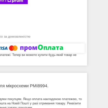
ти з
нів
за домовленістю
 платежі. Тепер ви можете купити будь-який товар не
для мікросхеми PMI8994.
вдяки покупцям. Якщо оплата накладеною платежею, то
шта на Новій Пошті у разі отримання товару. Реквізити
ення товару покупцем.