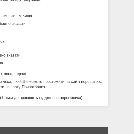
амовитяг у Києві
хідно вказати:
ча.
.
дно вказати:
ча
н, зона, індекс
 чека, який Ви можете простежити на сайті перевізника
ти на карту Приватбанка.
. (Тільки де працюють відділення перевізника)