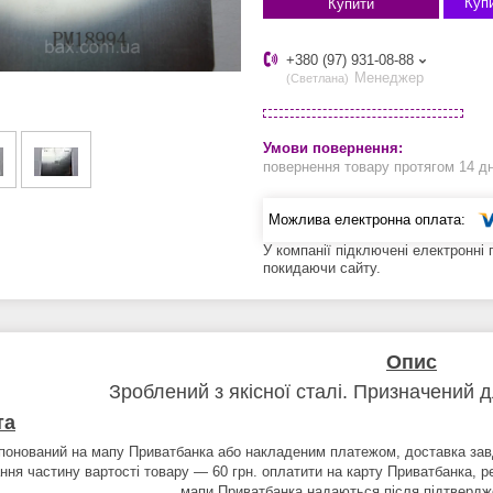
Купи
Купити
+380 (97) 931-08-88
Менеджер
Светлана
повернення товару протягом 14 д
У компанії підключені електронні
покидаючи сайту.
Опис
Зроблений з якісної сталі. Призначений 
та
понований на мапу Приватбанка або накладеним платежом, доставка за
ння частину вартості товару — 60 грн. оплатити на карту Приватбанка, ре
мапи Приватбанка надаються після підтвердж