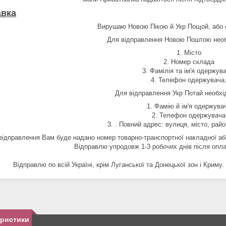
авка
Вирушаю Новою Пікою й Укр Пощой, або с
Для відправлення Новою Поштою необ
1. Місто
2. Номер склада
3. Фамілія та ім'я одержува
4. Телефон одержувача
Для відправлення Укр Потай необхі
1. Фамію й ім'я одержува
2. Телефон одержувача
3. . Повний адрес: вулиця, місто, райо
відправлення Вам буде надано номер товарно-транспортної накладної або
Відправлю упродовж 1-3 робочих днів після опла
Відправлю по всій Україні, крім Луганської та Донецької зон і Криму
еристики