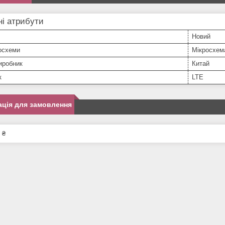
і атрибути
Новий
осхеми
Мікросхем
иробник
Китай
к
LTE
ція для замовлення
 ₴