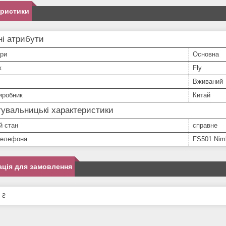
еристики
і атрибути
ери
Основна
к
Fly
Вживаний
иробник
Китай
увальницькі характеристики
й стан
справне
телефона
FS501 Nim
ція для замовлення
 ₴