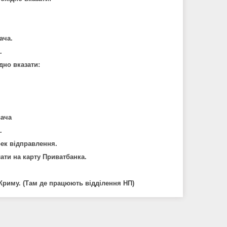
ача.
.
дно вказати:
вача
.
рек відправлення.
ати на карту Приватбанка.
 Криму.
(Там де працюють відділення НП)