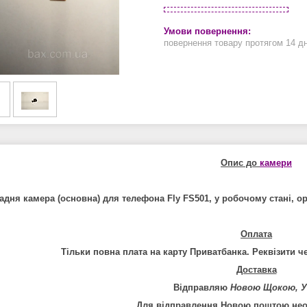
повернення товару протягом 14 д
Опис до
камери
адня камера (основна) для телефона Fly FS501, у робочому стані, ори
Оплата
Тільки повна плата на карту Приватбанка. Реквізити че
Доставка
Відправляю
Новою Щокою, У
Для відправлення Новою поштою необ