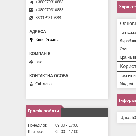
+380979310888
Характ
+380979310888
380979310888
Основн
Тип кам
Київ, Україна
Виробни
Стан
Країна в
bax
Корист
Технічни
Моделі 
Світлана
Інформа
Графік роботи
Ціна:
50
Понеділок
09:00
17:00
Вівторок
09:00
17:00