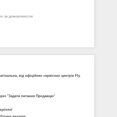
нів
за домовленістю
гінальна, від офіційних сервісних центрів Fly.
рез "
Задати питання Продавцю
"
кріплої
хідно вказати: