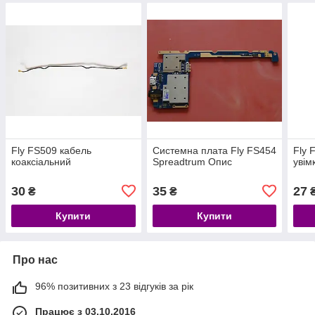
Fly FS509 кабель
Системна плата Fly FS454
Fly 
коаксіальний
Spreadtrum Опис
увім
30
35
27
₴
₴
Купити
Купити
Про нас
96% позитивних з 23 відгуків за рік
Працює з 03.10.2016