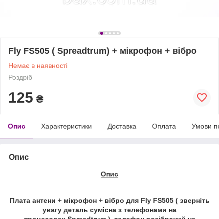
Fly FS505 ( Spreadtrum) + мікрофон + вібро
Немає в наявності
Роздріб
125
₴
Опис
Характеристики
Доставка
Оплата
Умови п
Опис
Опис
Плата антени + мікрофон + вібро для
Fly FS505 ( зверніть
увагу деталь сумісна з телефонами на
процесорах
Spreadtrum )
, телефон розібраний на