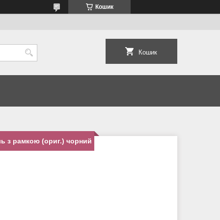
Кошик
Кошик
ь з рамкою (ориг.) чорний