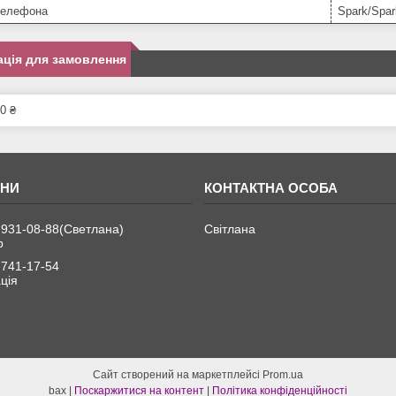
телефона
Spark/Spa
ція для замовлення
0 ₴
 931-08-88
Светлана
Світлана
р
 741-17-54
ція
Сайт створений на маркетплейсі
Prom.ua
bax |
Поскаржитися на контент
|
Політика конфіденційності