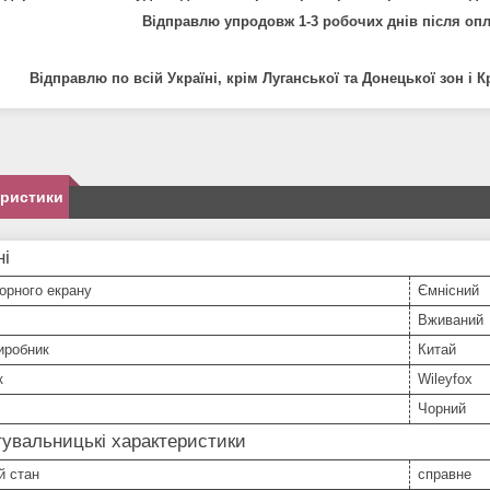
Відправлю упродовж 1-3 робочих днів після опл
Відправлю по всій Україні, крім Луганської та Донецької зон і 
еристики
ні
орного екрану
Ємнісний
Вживаний
иробник
Китай
к
Wileyfox
Чорний
увальницькі характеристики
й стан
справне