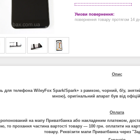
повернення товару протягом 14 д
Опис
ь для телефона
WileyFox Spark/Spark+
з рамкою,
чорний,
б/у
, зняти
мною), оригінальний апарат був від офіці
Оплата
ропонований на мапу Приватбанка або накладеним платежом, дост
ю, то прохання частина вартості товару — 100 грн. оплатити на кар
товару. Реквізити мапи Приватбанка через "
За
Гарантія