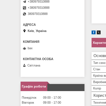
+380979310888
+380979310888
380979310888
Київ, Україна
Характ
bax
Основ
Тип сенс
Світлана
Стан
Країна в
Виробни
Графік роботи
Колір
Корист
Понеділок
09:00
17:00
Вівторок
09:00
17:00
Технічни