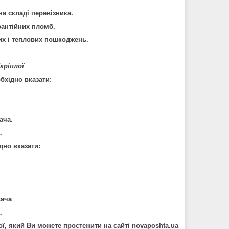
на складі перевізника.
рантійних пломб.
их і теплових пошкоджень.
кріплої
хідно вказати:
ача.
.
дно вказати:
вача
.
ї, який Ви можете простежити на сайті
novaposhta.ua