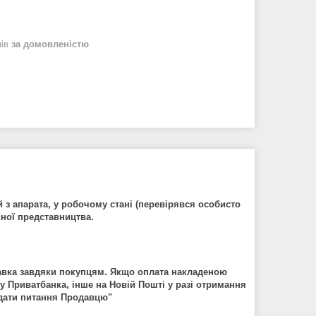
нів
за домовленістю
й з апарата, у робочому стані (перевірявся особисто
йної представництва.
авка завдяки покупцям. Якщо оплата накладеною
ту Приватбанка, інше на Новій Пошті у разі отримання
дати питання Продавцю
"