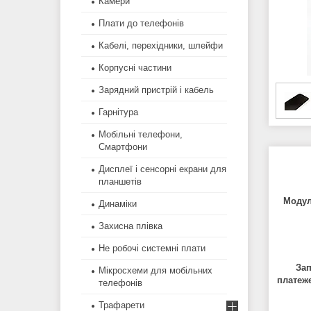
Камери
Плати до телефонів
Кабелі, перехідники, шлейфи
Корпусні частини
Зарядний пристрій і кабель
Гарнітура
Мобільні телефони,
Смартфони
Дисплеї і сенсорні екрани для
планшетів
Модул
Динаміки
Захисна плівка
Не робочі системні плати
Зап
Мікросхеми для мобільних
платеже
телефонів
Трафарети