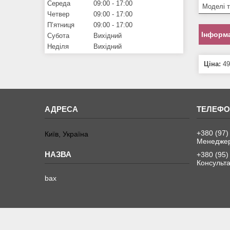
Середа
09:00
17:00
Моделі 
Четвер
09:00
17:00
Пʼятниця
09:00
17:00
Інформа
Субота
Вихідний
Неділя
Вихідний
Ціна:
49
+380 (97)
Київ, Україна
Менедже
+380 (95)
Консульта
bax