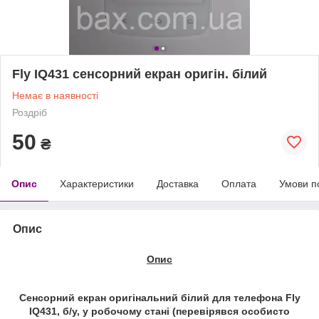
Fly IQ431 сенсорний екран оригін. білий
Немає в наявності
Роздріб
50
₴
Опис
Характеристики
Доставка
Оплата
Умови п
Опис
Опис
Сенсорний екран оригінальний білий
для телефона Fly
IQ431
,
б/у
, у робочому стані (перевірявся особисто