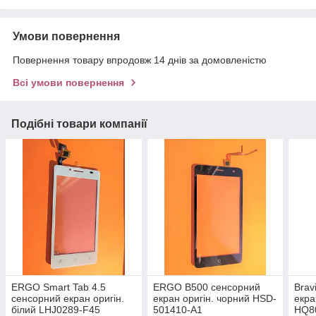
Умови повернення
Повернення товару впродовж 14 днів за домовленістю
Всі умови повернення
Подібні товари компанії
ERGO Smart Tab 4.5
ERGO B500 сенсорний
Brav
сенсорний екран оригін.
екран оригін. чорний HSD-
екра
білий LHJ0289-F45
501410-A1
HQ8