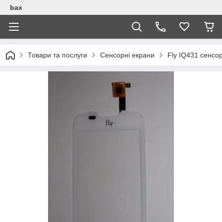
bax
Товари та послуги
Сенсорні екрани
Fly IQ431 сенсор