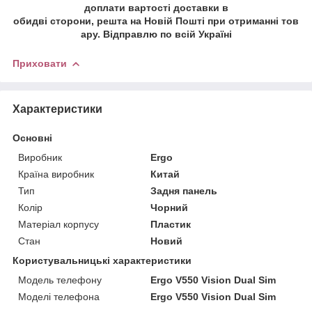
доплати
вартост
і
до
ставки в
обидв
і
сторони
,
решта
на
Нов
і
й
Пошт
і
при
отриманн
і
тов
ару
.
В
і
дправлю
по
вс
і
й
Укра
ї
н
і
Приховати
Характеристики
Основні
Виробник
Ergo
Країна виробник
Китай
Тип
Задня панель
Колір
Чорний
Матеріал корпусу
Пластик
Стан
Новий
Користувальницькі характеристики
Модель телефону
Ergo V550 Vision Dual Sim
Моделі телефона
Ergo V550 Vision Dual Sim