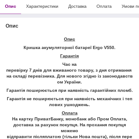
Опис
Характеристики
Доставка
Оплата
Умови п
Опис
Опис
Кришка акумуляторної
батареї
Ergo V550
.
Гарант
і
я
Час на
перев
і
рку
7
дн
і
в
для
вживаного
товару
,
з
дня
отримання
на
склад
і
перев
і
зника
.
Для
нового
зг
і
дно
і
з
законодавств
ом
Укра
ї
ни
.
Гарант
і
я
поширю
є
ться
при
наявн
і
сть
гарант
і
йних
пломб
.
Гарант
і
я
не
поширю
є
ться
при
наявн
і
сть
механ
і
чних
і
теп
лових
ушкоджень
.
Оплата
На картку ПриватБанку, монобанк або Пром Оплата,
доставка за рахунок покупця. На прохання покупця
можемо
в
і
дправити
п
і
сляплатою
(
т
і
льки
Нова
пошта
),
п
і
сля
пере