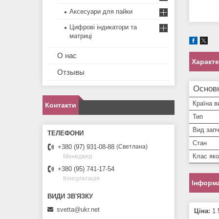
Аксесуари для пайки
Цифрові індикатори та
матриці
О нас
Характ
Отзывы
Основ
Країна в
Контакти
Тип
Вид зап
Стан
+380 (97) 931-08-88
Светлана
Клас яко
Менеджер
+380 (95) 741-17-54
Консультація
Інформа
svetta@ukr.net
Ціна:
1 