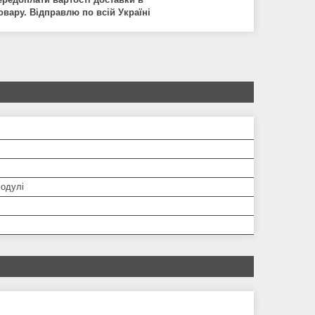
овару
.
В
і
дправлю
по
вс
і
й
Укра
ї
н
і
модулі