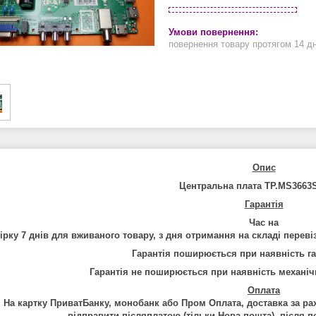
повернення товару протягом 14 д
Опис
Центральна плата TP.MS3663
Гарант
і
я
Час на
і
рку
7
дн
і
в
для
вживаного
товару
,
з
дня
отримання
на
склад
і
перев
і
Гарант
і
я
поширю
є
ться
при
наявн
і
сть
г
Гарант
і
я
не
поширю
є
ться
при
наявн
і
сть
механ
і
ч
Оплата
На картку ПриватБанку, монобанк або Пром Оплата, доставка за р
в
і
дправити
п
і
сляплатою
(
т
і
льки
Нова
пошта
),
п
і
сля
п