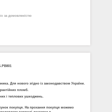
нів
за домовленістю
S.PB801
зника
.
Для
нового
зг
і
дно
і
з
законодавством
Укра
ї
ни
.
арант
і
йних
пломб
.
них
і
теплових
ушкоджень
.
ахунок покупця. На прохання покупця можемо
ередоплати
вартост
і
до
ставки в