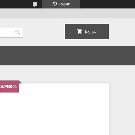
Кошик
Кошик
3S.PB801