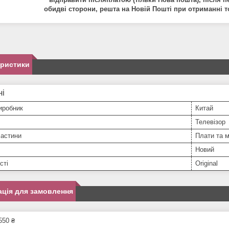
обидв
і
сторони
,
решта
на
Нов
і
й
Пошт
і
при
отриманн
і
т
еристики
ні
иробник
Китай
Телевізор
частини
Плати та 
Новий
сті
Original
ція для замовлення
550 ₴