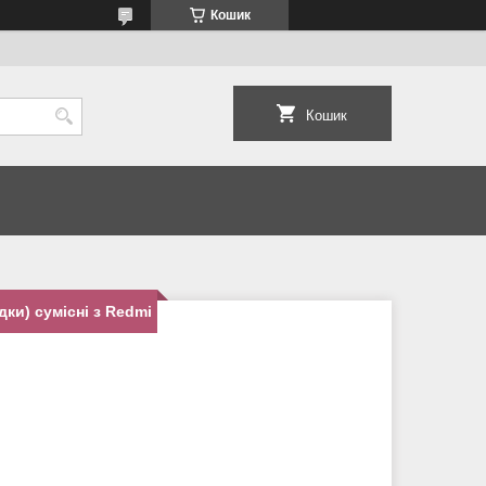
Кошик
Кошик
дки) сумісні з Redmi