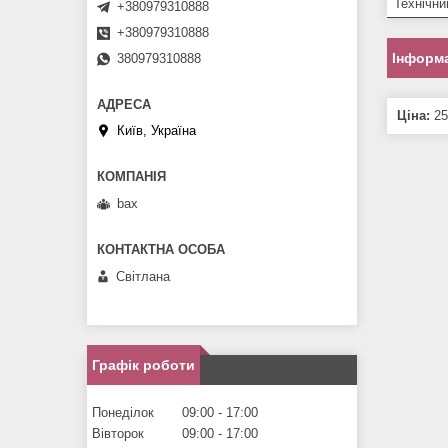
Технічни
+380979310888
+380979310888
Інформа
380979310888
Ціна:
25
Київ, Україна
bax
Світлана
Графік роботи
Понеділок
09:00
17:00
Вівторок
09:00
17:00