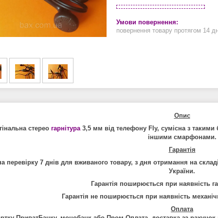
повернення товару протягом 14 д
Опис
гінальна стерео
гарнітура
3,5 мм від телефону Fly, сумісна з такими
іншими смарфонами.
Гарант
і
я
на перев
і
рку
7
дн
і
в
для
вживаного
товару
,
з
дня
отримання
на
склад
Укра
ї
ни
.
Гарант
і
я
поширю
є
ться
при
наявн
і
сть
г
Гарант
і
я
не
поширю
є
ться
при
наявн
і
сть
механ
і
ч
Оплата
артку ПриватБанку, монобанк або Пром Оплата, доставка за рахунок