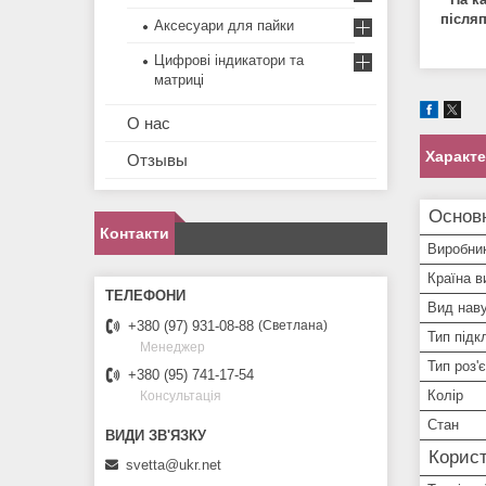
п
і
сля
Аксесуари для пайки
Цифрові індикатори та
матриці
О нас
Характ
Отзывы
Основ
Контакти
Виробни
Країна в
Вид нав
+380 (97) 931-08-88
Светлана
Тип під
Менеджер
Тип роз'
+380 (95) 741-17-54
Колір
Консультація
Стан
Корист
svetta@ukr.net