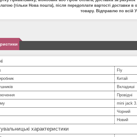
платою
(
т
і
льки
Нова
пошта
),
п
і
сля
передоплати
вартост
і
до
ставки в 
товару
.
В
і
дправлю
по
вс
і
й
У
еристики
ні
к
Fly
иробник
Китай
ушників
Вкладиші
ключення
Провідні
єму
mini jack 3
Чорний
Новий
увальницькі характеристики