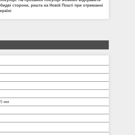
обидв
і
сторони
,
решта
на
Нов
і
й
Пошт
і
при
отриманн
і
кра
ї
н
і
.5 мм