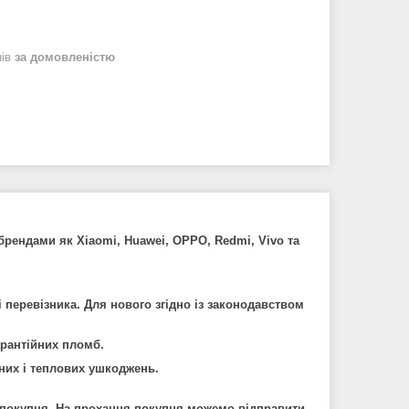
нів
за домовленістю
 брендами як Xiaomi, Huawei, OPPO, Redmi, Vivo та
і
перев
і
зника
.
Для
нового
зг
і
дно
і
з
законодавством
арант
і
йних
пломб
.
них
і
теплових
ушкоджень
.
 покупця. На прохання покупця можемо в
і
дправити