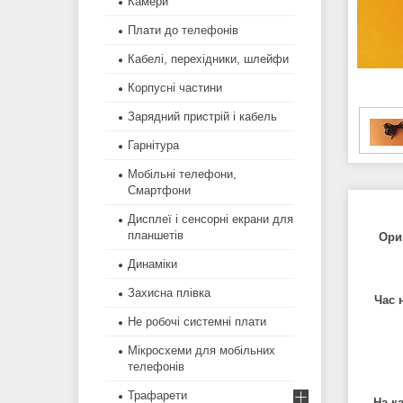
Камери
Плати до телефонів
Кабелі, перехідники, шлейфи
Корпусні частини
Зарядний пристрій і кабель
Гарнітура
Мобільні телефони,
Смартфони
Дисплеї і сенсорні екрани для
планшетів
Ори
Динаміки
Захисна плівка
Час 
Не робочі системні плати
Мікросхеми для мобільних
телефонів
Трафарети
На к