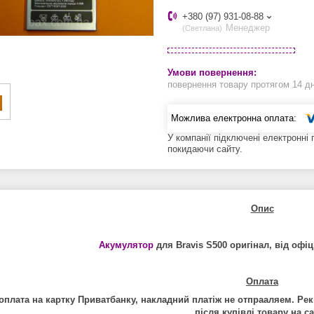
+380 (97) 931-08-88
Менеджер
Светлана
повернення товару протягом 14 д
У компанії підключені електронні
покидаючи сайту.
Опис
Акумулятор
для Bravis S500 оригінал
, від офі
Оплата
оплата на картку Приватбанку, накладний платіж не отпрааляем. Рек
після купівлі товару на са