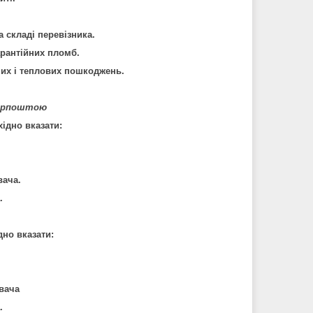
а складі перевізника.
рантійних пломб.
них і теплових пошкоджень.
крпоштою
ідно вказати:
вача.
.
но вказати:
увача
.