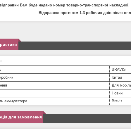
відправки Вам буде надано номер товарно-транспортної накладної, 
Відправлю протягом 1-3 робочих днів після опл
еристики
ні
к
BRAVIS
иробник
Китай
ення
Для мобіл
Новий
ть акумулятора
Bravis
ція для замовлення