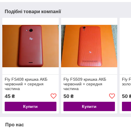
Подібні товари компанії
Fly FS408 кришка АКБ
Fly FS509 кришка АКБ
Fly 
червоний + середня
червоний + середня
золо
частина
частина
45
50
50
₴
₴
Купити
Купити
Про нас