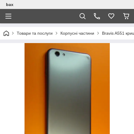
bax
Товари та послуги
Корпусні частини
Bravis A551 кри