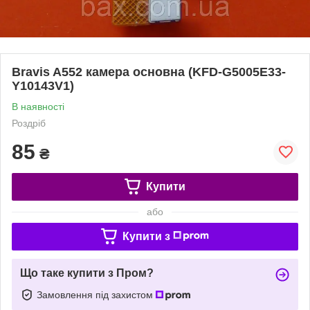
Bravis A552 камера основна (KFD-G5005E33-
Y10143V1)
В наявності
Роздріб
85
₴
Купити
або
Купити з
Що таке купити з Пром?
Замовлення під захистом