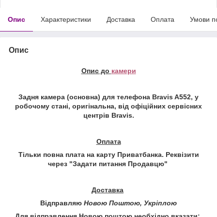
Опис
Характеристики
Доставка
Оплата
Умови п
Опис
Опис до
камери
Задня камера (основна) для телефона
Bravis A552
, у
робочому стані, оригінальна, від офіційних сервісних
центрів
Bravis
.
Оплата
Тільки повна плата на карту Приватбанка. Реквізити
через "
Задати питання Продавцю
"
Доставка
Відправляю
Новою Поштою, Укріплою
Для відправлення Новою поштою необхідно вказати: