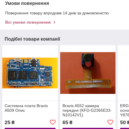
Умови повернення
Повернення товару впродовж 14 днів за домовленістю
Всі умови повернення
Подібні товари компанії
Системна плата Bravis
Bravis A552 камера
ERG
A509 Опис
передня (KFD-G2365E33-
осн
N10142V1)
Y87
25
65
50
₴
₴