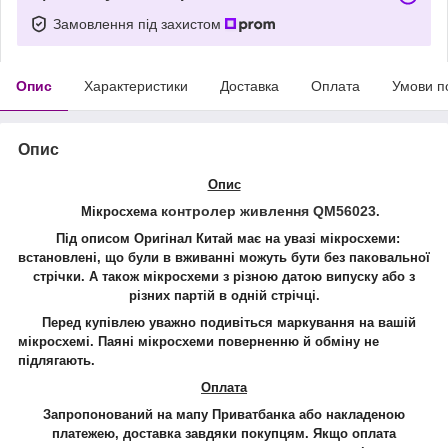
Замовлення під захистом
Опис
Характеристики
Доставка
Оплата
Умови п
Опис
Опис
контролер живлення QM56023
Мікросхема
.
Під описом Оригінал Китай має на увазі мікросхеми:
встановлені, що були в вживанні можуть бути без паковальної
стрічки. А також мікросхеми з різною датою випуску або з
різних партій в одній стрічці.
Перед купівлею уважно подивіться маркування на вашій
мікросхемі. Паяні мікросхеми поверненню й обміну не
підлягають.
Оплата
Запропонований на мапу Приватбанка або накладеною
платежею, доставка завдяки покупцям. Якщо оплата