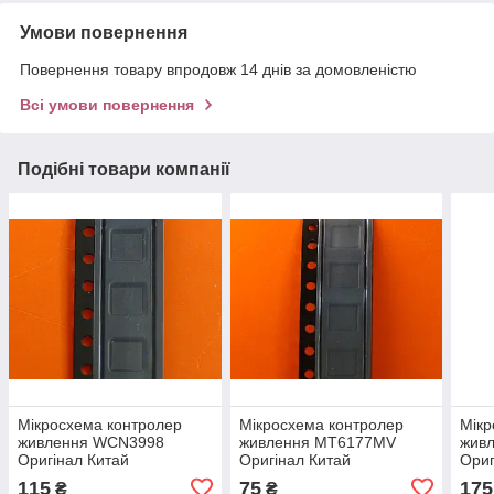
Умови повернення
Повернення товару впродовж 14 днів за домовленістю
Всі умови повернення
Подібні товари компанії
Мікросхема контролер
Мікросхема контролер
Мікр
живлення WCN3998
живлення MT6177MV
жив
Оригінал Китай
Оригінал Китай
Ориг
115
75
175
₴
₴