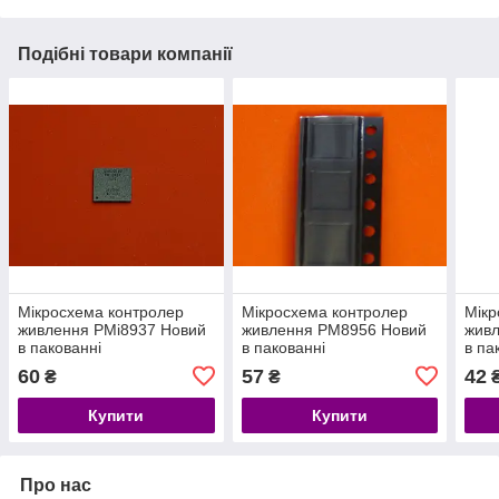
Подібні товари компанії
Мікросхема контролер
Мікросхема контролер
Мікр
живлення PMi8937 Новий
живлення PM8956 Новий
жив
в пакованні
в пакованні
в па
60
57
42
₴
₴
Купити
Купити
Про нас