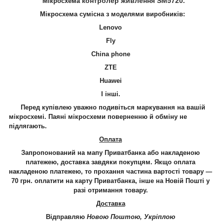
контролер живлення SM5720
Мікросхема
.
Мікросхема сумісна з моделями виробників:
Lenovo
Fly
China phone
ZTE
Huawei
І інші.
Перед купівлею уважно подивіться маркування на вашій
мікросхемі. Паяні мікросхеми поверненню й обміну не
підлягають.
Оплата
Запропонований на мапу Приватбанка або накладеною
платежею, доставка завдяки покупцям. Якщо оплата
накладеною платежею, то прохання частина вартості товару —
70 грн. оплатити на карту Приватбанка, інше на Новій Пошті у
разі отримання товару.
Доставка
Відправляю
Новою Поштою, Укріплою