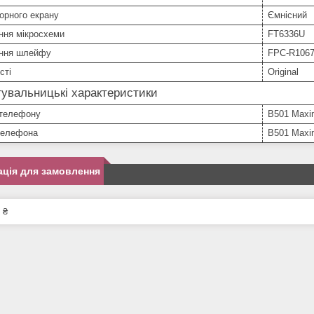
орного екрану
Ємнісний
ння мікросхеми
FT6336U
ння шлейфу
FPC-R1067
сті
Original
увальницькі характеристики
телефону
B501 Max
телефона
B501 Max
ція для замовлення
 ₴