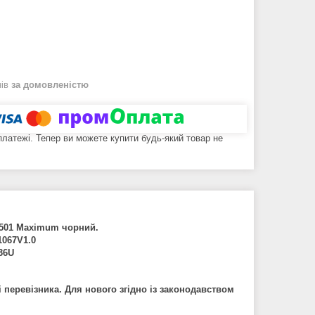
нів
за домовленістю
 платежі. Тепер ви можете купити будь-який товар не
B501 Maximum чорний.
067V1.0
36U
і
перев
і
зника
.
Для
нового
зг
і
дно
і
з
законодавством