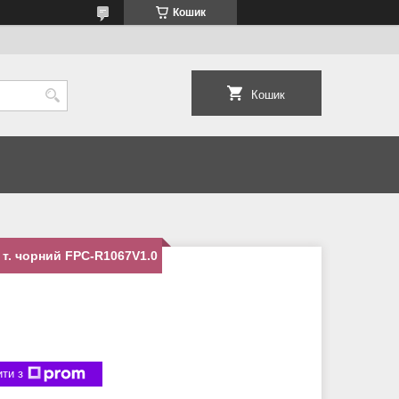
Кошик
Кошик
т. чорний FPC-R1067V1.0
ти з