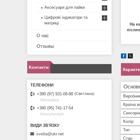
Аксесуари для пайки
Цифрові індикатори та
матриці
На к
п
і
сля
О нас
Отзывы
Контакти
Характ
Основ
+380 (97) 931-08-88
Светлана
Виробни
Менеджер
Країна в
+380 (95) 741-17-54
Сенсорн
Консультація
Колір
Тип
svetta@ukr.net
Стан