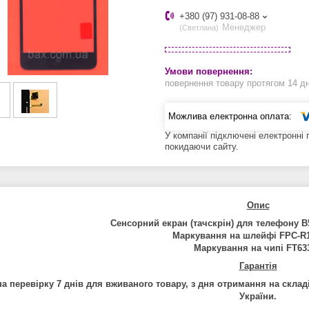
+380 (97) 931-08-88
Менеджер
Светлана
повернення товару протягом 14 д
У компанії підключені електронні
покидаючи сайту.
Опис
Сенсорний екран (тачскрін) для телефону 
Маркування на шлейфі FPC-R1
Маркування на чипі FT63
Гарант
і
я
на перев
і
рку
7
дн
і
в
для
вживаного
товару
,
з
дня
отримання
на
склад
Укра
ї
ни
.