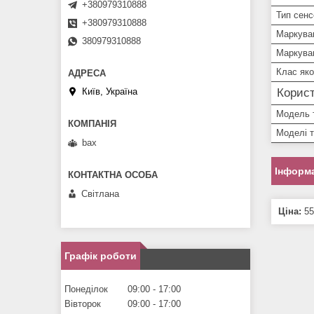
+380979310888
Тип сенс
+380979310888
Маркува
380979310888
Маркува
Клас яко
Корист
Київ, Україна
Модель 
Моделі 
bax
Інформа
Світлана
Ціна:
55
Графік роботи
Понеділок
09:00
17:00
Вівторок
09:00
17:00