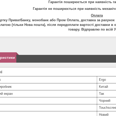
Гарант
і
я
поширю
є
ться
при
наявн
і
сть
г
Гарант
і
я
не
поширю
є
ться
при
наявн
і
сть
механ
і
ч
Оплата
артку ПриватБанку, монобанк або Пром Оплата, доставка за рахунок
платою
(
т
і
льки
Нова
пошта
),
п
і
сля
передоплати
вартост
і
до
ставки в 
товару
.
В
і
дправлю
по
вс
і
й
У
еристики
ні
к
Ergo
иробник
Китай
ий екран
Так
Чорний
Touchscre
Новий