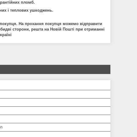
арант
і
йних
пломб
.
них
і
теплових
ушкоджень
.
 покупця. На прохання покупця можемо в
і
дправити
обидв
і
сторони
,
решта
на
Нов
і
й
Пошт
і
при
отриманн
і
кра
ї
н
і
en