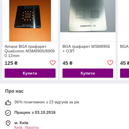
Amaoe BGA трафарет
BGA трафарет MSM8956
BGA
Qualcomm MSM8905/8909
+ ОЗП
0.12mm
125
45
45
₴
₴
Купити
Купити
Про нас
96% позитивних з 23 відгуків за рік
Працює з 03.10.2016
м. Київ
Київ, Україна