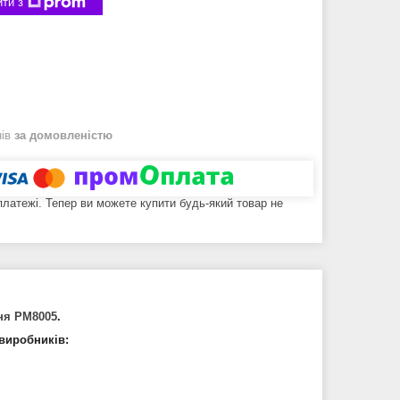
ти з
нів
за домовленістю
 платежі. Тепер ви можете купити будь-який товар не
ня PM8005
.
виробників: