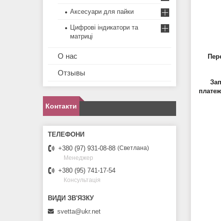
Аксесуари для пайки
Цифрові індикатори та
матриці
О нас
Перед к
Отзывы
Зап
платеж
Контакти
+380 (97) 931-08-88
Светлана
Менеджер
+380 (95) 741-17-54
Консультація
svetta@ukr.net