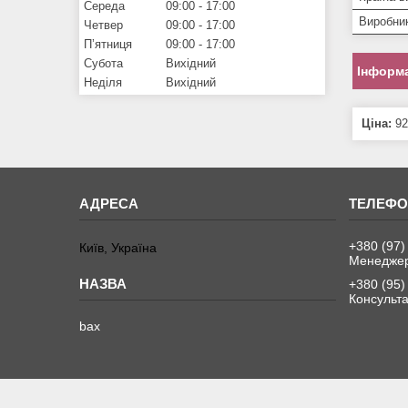
Середа
09:00
17:00
Виробни
Четвер
09:00
17:00
Пʼятниця
09:00
17:00
Субота
Вихідний
Інформа
Неділя
Вихідний
Ціна:
92
+380 (97)
Київ, Україна
Менедже
+380 (95)
Консульта
bax