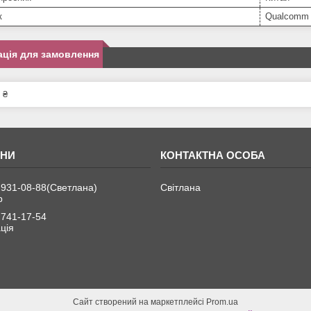
к
Qualcomm
ція для замовлення
 ₴
 931-08-88
Светлана
Світлана
р
 741-17-54
ція
Сайт створений на маркетплейсі
Prom.ua