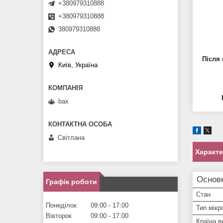
+380979310888
+380979310888
380979310888
Після
Київ, Україна
bax
Світлана
Характ
Основн
Графік роботи
Стан
Понеділок
09:00
17:00
Тип мікр
Вівторок
09:00
17:00
Країна в