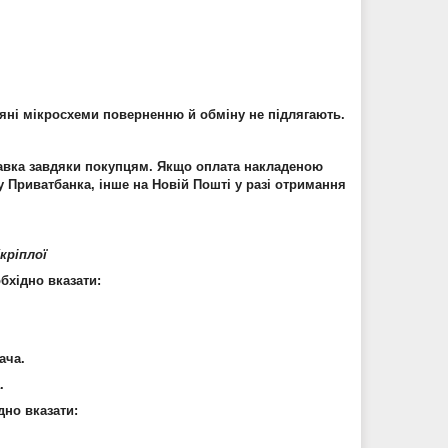
ні мікросхеми поверненню й обміну не підлягають.
авка завдяки покупцям. Якщо оплата накладеною
у Приватбанка, інше на Новій Пошті у разі отримання
кріплої
хідно вказати:
ача.
.
дно вказати: