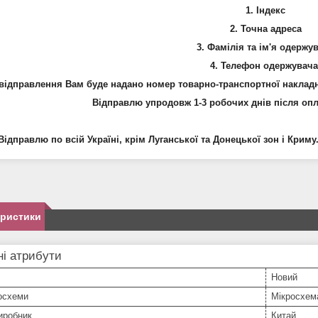
1. Індекс
2. Точна адреса
3. Фамілія та ім'я одержу
4.
Телефон
одержувача
 відправлення Вам буде надано номер товарно-транспортної накладн
Відправлю упродовж 1-3 робочих днів після опл
Відправлю по всій Україні, крім Луганської та Донецької зон і Крим
еристики
і атрибути
Новий
осхеми
Мікросхем
иробник
Китай