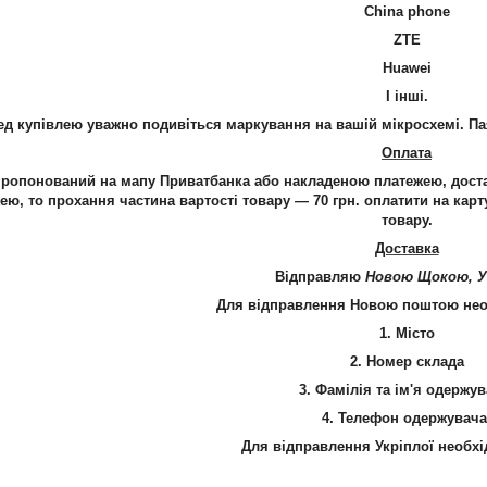
China phone
ZTE
Huawei
І інші.
упівлею уважно подивіться маркування на вашій мікросхемі. Пая
Оплата
ропонований на мапу Приватбанка або накладеною платежею, дост
ею, то прохання частина вартості товару — 70 грн. оплатити на карт
товару.
Доставка
Відправляю
Новою Щокою, У
Для відправлення Новою поштою необ
1. Місто
2. Номер склада
3. Фамілія та ім'я одержув
4.
Телефон
одержувача
Для відправлення Укріплої необхі